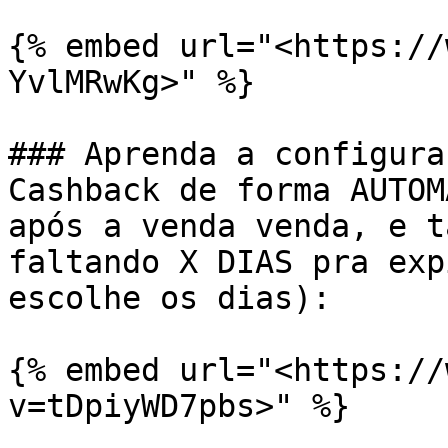
{% embed url="<https://
YvlMRwKg>" %}

### Aprenda a configura
Cashback de forma AUTOM
após a venda venda, e t
faltando X DIAS pra exp
escolhe os dias):

{% embed url="<https://