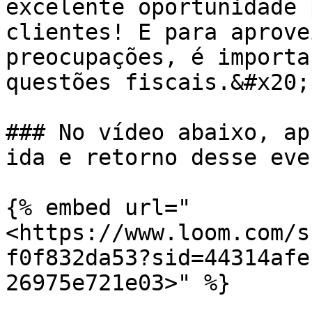
excelente oportunidade 
clientes! E para aprove
preocupações, é importa
questões fiscais.&#x20;

### No vídeo abaixo, ap
ida e retorno desse even
{% embed url="
<https://www.loom.com/s
f0f832da53?sid=44314afe
26975e721e03>" %}
