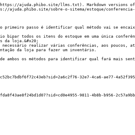
https://ajuda.phibo.site/llms.txt). Markdown versions of
s://ajuda.phibo.site/sobre-o-sitema/estoque/conferencia-
o primeiro passo é identificar qual método vai se encaix
io bipar todos os itens do estoque em uma única conferên
s da loja.&#x20;

 necessário realizar várias conferências, aos poucos, at
ntação da loja para fazer um inventário.

de ambos os métodos para identificar qual fará mais sent
c52bc7bdbf6f72c43eb?sid=2a6c2f76-32e7-4ca6-ae77-4a52f395