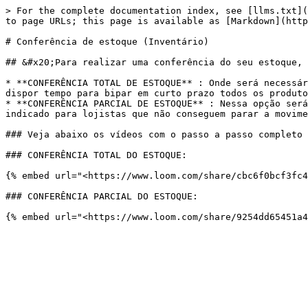
> For the complete documentation index, see [llms.txt](
to page URLs; this page is available as [Markdown](http
# Conferência de estoque (Inventário)

## &#x20;Para realizar uma conferência do seu estoque, 
* **CONFERÊNCIA TOTAL DE ESTOQUE** : Onde será necessár
dispor tempo para bipar em curto prazo todos os produto
* **CONFERÊNCIA PARCIAL DE ESTOQUE** : Nessa opção será
indicado para lojistas que não conseguem parar a movime
### Veja abaixo os vídeos com o passo a passo completo 
### CONFERÊNCIA TOTAL DO ESTOQUE:

{% embed url="<https://www.loom.com/share/cbc6f0bcf3fc4
### CONFERÊNCIA PARCIAL DO ESTOQUE:
