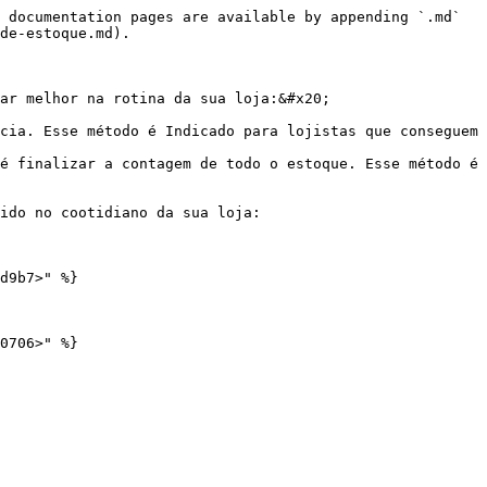
 documentation pages are available by appending `.md` 
de-estoque.md).

ar melhor na rotina da sua loja:&#x20;

cia. Esse método é Indicado para lojistas que conseguem 
é finalizar a contagem de todo o estoque. Esse método é 
ido no cootidiano da sua loja:

d9b7>" %}
