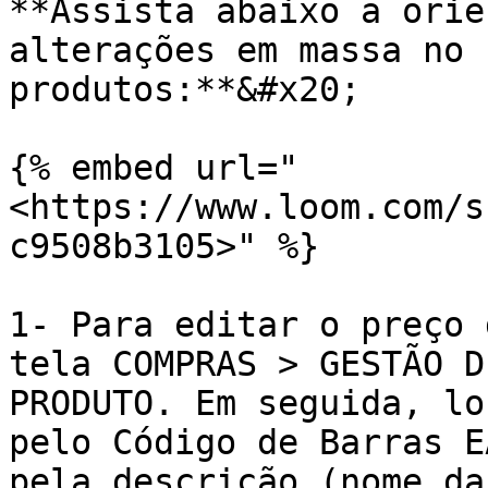
**Assista abaixo a orie
alterações em massa no 
produtos:**&#x20;

{% embed url="
<https://www.loom.com/s
c9508b3105>" %}

1- Para editar o preço 
tela COMPRAS > GESTÃO D
PRODUTO. Em seguida, lo
pelo Código de Barras E
pela descrição (nome da