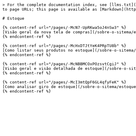
> For the complete documentation index, see [llms.txt](
to page URLs; this page is available as [Markdown](http
# Estoque

{% content-ref url="/pages/-McN7-UpRKwa5oJ4nSw3" %}

[Visão geral da nova tela de compras](/sobre-o-sitema/e
{% endcontent-ref %}

{% content-ref url="/pages/-McHxDTJtYeK4PRpTU8b" %}

[Como listar seus produtos no estoque](/sobre-o-sitema/
{% endcontent-ref %}

{% content-ref url="/pages/-McNBBMCOxPOzsvtCgiJ" %}

[Visão geral e visão detalhada de estoque](/sobre-o-sit
{% endcontent-ref %}

{% content-ref url="/pages/-McI3mtQpF6GL4qfyFeK" %}

[Como analisar giro de estoque](/sobre-o-sitema/estoque