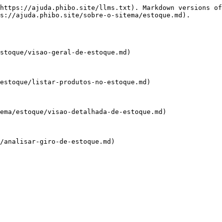
https://ajuda.phibo.site/llms.txt). Markdown versions of
s://ajuda.phibo.site/sobre-o-sitema/estoque.md).

stoque/visao-geral-de-estoque.md)

estoque/listar-produtos-no-estoque.md)

ema/estoque/visao-detalhada-de-estoque.md)

/analisar-giro-de-estoque.md)
