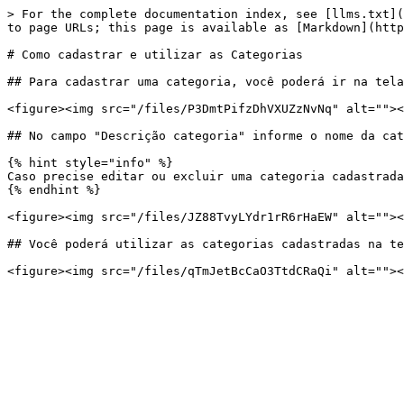
> For the complete documentation index, see [llms.txt](
to page URLs; this page is available as [Markdown](http
# Como cadastrar e utilizar as Categorias

## Para cadastrar uma categoria, você poderá ir na tela
<figure><img src="/files/P3DmtPifzDhVXUZzNvNq" alt=""><
## No campo "Descrição categoria" informe o nome da cat
{% hint style="info" %}

Caso precise editar ou excluir uma categoria cadastrada
{% endhint %}

<figure><img src="/files/JZ88TvyLYdr1rR6rHaEW" alt=""><
## Você poderá utilizar as categorias cadastradas na te