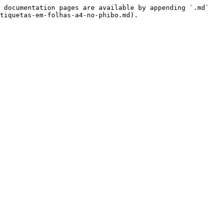
 documentation pages are available by appending `.md` 
tiquetas-em-folhas-a4-no-phibo.md).
